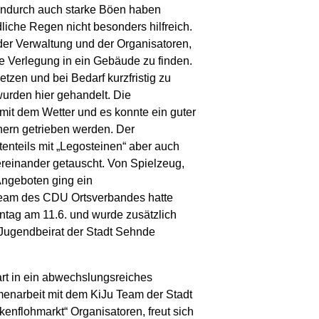
endurch auch starke Böen haben
liche Regen nicht besonders hilfreich.
der Verwaltung und der Organisatoren,
ne Verlegung in ein Gebäude zu finden.
tzen und bei Bedarf kurzfristig zu
urden hier gehandelt. Die
mit dem Wetter und es konnte ein guter
ern getrieben werden. Der
enteils mit „Legosteinen“ aber auch
ereinander getauscht. Von Spielzeug,
Angeboten ging ein
eam des CDU Ortsverbandes hatte
tag am 11.6. und wurde zusätzlich
Jugendbeirat der Stadt Sehnde
rt in ein abwechslungsreiches
enarbeit mit dem KiJu Team der Stadt
enflohmarkt“ Organisatoren, freut sich