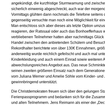
angekündigt, die kurzfristige Sturmwarnung und zwisch
sicherlich einwenig abgeschreckt, auch war der morgend
Vormittags glühten dann nochmals die Telefone seitens 
gegenseitig versuchte man noch eine Möglichkeit für ei
Man entschloss sich aber dieses als letzte Option umzuse
reagieren, der Ratssaal oder auch das Bonhoefferhaus w
verbliebenen Teilnehmer hatten aber nachmittags Glück 
Handel zwischen den anbietenden Schülern und Besuch
Rekordhalter berichtete von über 130€ Einnahmen, größt
anderweitig wurde reichlich gefeilscht und auch mal unt
Kinderkleidung und auch einem Einrad sowie weiteren 
abwechslungsreiches Angebot aus. Das neue Schminkt
seinen zweiten größeren Einsatz nach dem Generationen
vom Juliana Werner und Amelie Söhle vom Kinder- und 
gewinnbringend unterstützt.
Die Christdemokraten freuen sich über den gelungen Sta
Ferienpassprogramm und bedanken sich für die Zusamm
und allen Teilnehmern. Jens Reimann als einer der „Deck