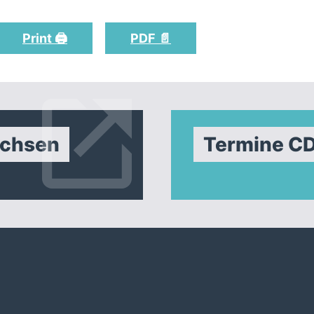
Print 🖨
PDF 📄
achsen
Termine C