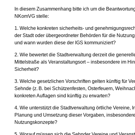
In diesem Zusammenhang bitte ich um die Beantwortung 
NKomVG stelle:
1. Welche konkreten sicherheits- und genehmigungsrech
der Stadt oder übergeordneter Behörden für die Nutzung d
und wann wurden diese der IGS kommuniziert?
2. Wie bewertet die Stadtverwaltung derzeit die generel
Mittelstraße als Veranstaltungsort – insbesondere im H
Sicherheit?
3. Welche gesetzlichen Vorschriften gelten künftig für V
Sehnde (z. B. bei Schützenfesten, Osterfeuern, Weihna
konkreten Auflagen sind künftig zu erwarten?
4. Wie unterstützt die Stadtverwaltung örtliche Vereine, I
Planung und Umsetzung dieser Vorgaben, insbesondere h
Nutzungskonzepte?
5. Worauf müssen sich die Sehnder Vereine und Veransta