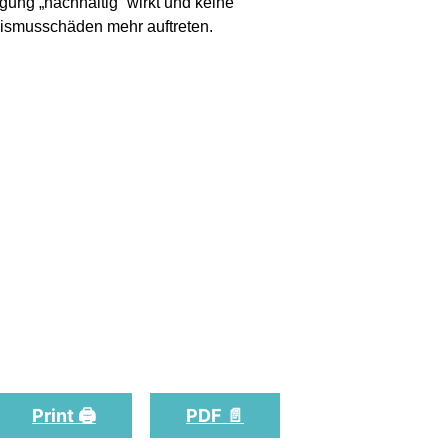
gung „nachhaltig“ wirkt und keine
ismusschäden mehr auftreten.
Print 🖨
PDF 📄