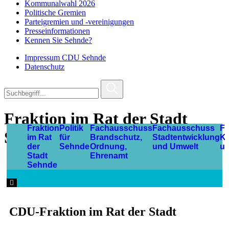
Kommunalwahl 2026
Politische Gremien
Parteigremien und -vereinigungen
Presseinformationen
Kennen Sie Sehnde?
Impressum CDU Sehnde
Datenschutz
Fraktion im Rat der Stadt
Fraktion
Politik
Fachausschuss
Fachausschuss
F
Sehnde
im Rat
für
Brandschutz,
Stadtentwicklung
Ki
der
Sehnde
Ordnung,
und Umwelt
u
Stadt
Ehrenamt
Sehnde
Hamburger Toggle Menu
CDU-Fraktion im Rat der Stadt